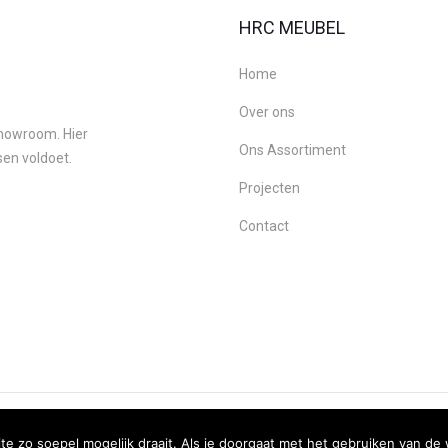
HRC MEUBEL
Home
Over ons
 showroom. Hier
Ons Assortiment
sen voldoet.
Projecten
Contact
Copyright HRC Meubel, Webdesign:
Ultility
 zo soepel mogelijk draait. Als je doorgaat met het gebruiken van de 