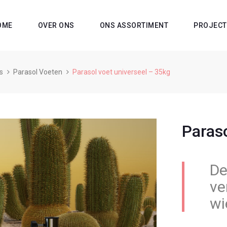
OME
OVER ONS
ONS ASSORTIMENT
PROJECT
s
Parasol Voeten
Parasol voet universeel – 35kg
Paraso
De
ve
wi