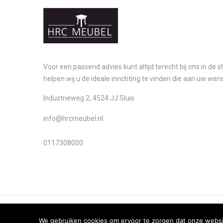
Voor een passend advies kunt altijd terecht bij ons in de
helpen wij u de ideale inrichting te vinden die aan uw wen
Industrieweg 2, 4524 JJ Sluis
info@hrcmeubel.nl
0117308000
We gebruiken cookies om ervoor te zorgen dat onze website