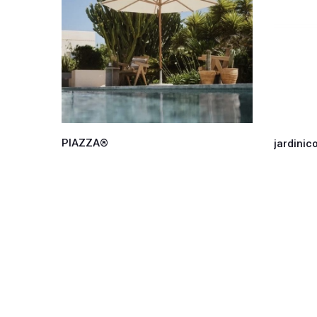
PIAZZA®
g
jardinic