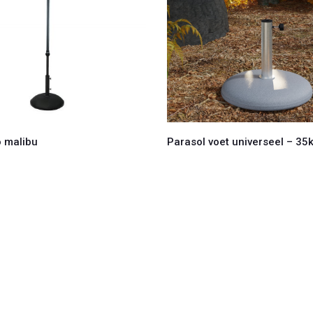
o malibu
Parasol voet universeel – 35