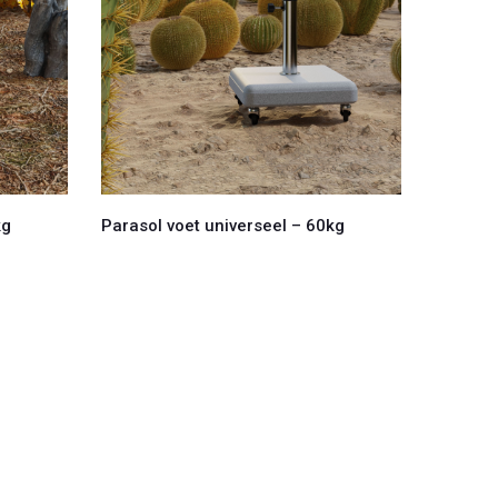
kg
Parasol voet universeel – 60kg
FORTER