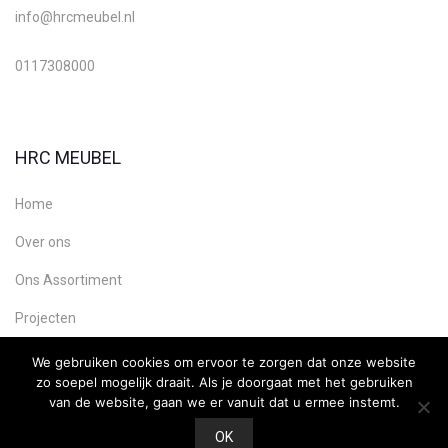
info@hrcmeubel.nl
0117308000
HRC MEUBEL
Home
Over ons
Ons Assortiment
Projecten
Contact
We gebruiken cookies om ervoor te zorgen dat onze website
zo soepel mogelijk draait. Als je doorgaat met het gebruiken
van de website, gaan we er vanuit dat u ermee instemt.
OK
Copyright HRC Meubel, Webdesign:
Ultility