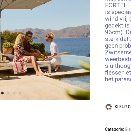
FORTELLO 
is specia
wind vrij 
gedekt is
96cm). D
sterk dat
geen prob
Zwitserse
weerbeste
sluithoog
flessen e
het paras
KLEUR O
Categorie:
Gla