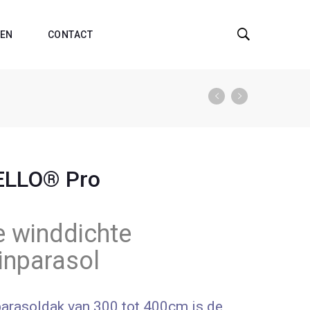
EN
CONTACT
ELLO® Pro
e winddichte
inparasol
arasoldak van 300 tot 400cm is de