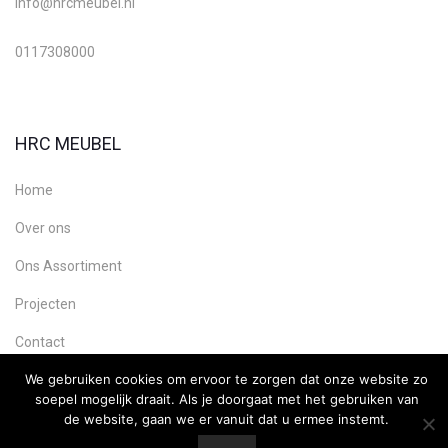
info@hrcmeubel.nl
0117308000
HRC MEUBEL
Home
Over ons
Ons Assortiment
Projecten
Contact
We gebruiken cookies om ervoor te zorgen dat onze website zo
soepel mogelijk draait. Als je doorgaat met het gebruiken van
de website, gaan we er vanuit dat u ermee instemt.
Copyright HRC Meubel, Webdesign:
Ultility