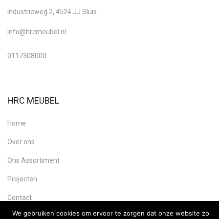
Industrieweg 2, 4524 JJ Sluis
info@hrcmeubel.nl
0117308000
HRC MEUBEL
Home
Over ons
Ons Assortiment
Projecten
Contact
We gebruiken cookies om ervoor te zorgen dat onze website zo