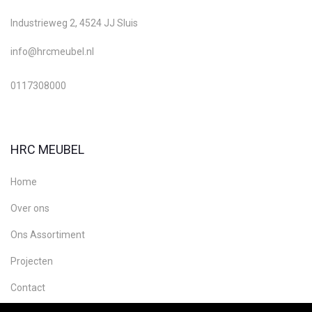
Industrieweg 2, 4524 JJ Sluis
info@hrcmeubel.nl
0117308000
HRC MEUBEL
Home
Over ons
Ons Assortiment
Projecten
Contact