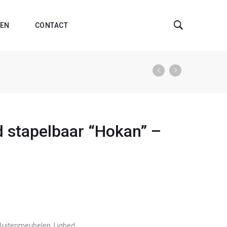
EN
CONTACT
d stapelbaar “Hokan” –
Buitenmeubelen
,
Ligbed