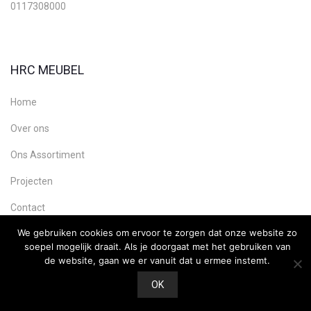
0117308000
HRC MEUBEL
Home
Over ons
Ons Assortiment
Projecten
Contact
We gebruiken cookies om ervoor te zorgen dat onze website zo
soepel mogelijk draait. Als je doorgaat met het gebruiken van
de website, gaan we er vanuit dat u ermee instemt.
Copyright HRC Meubel, Webdesign:
Ultility
OK