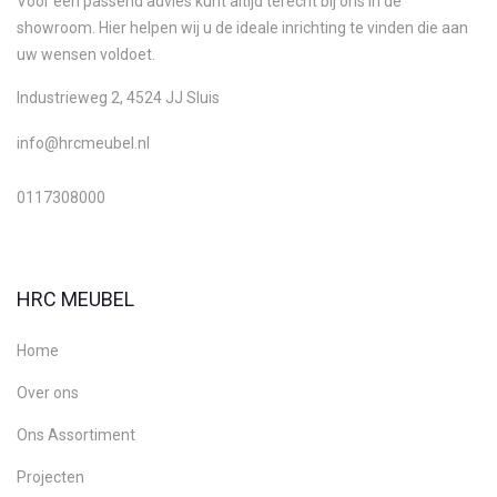
Voor een passend advies kunt altijd terecht bij ons in de
showroom. Hier helpen wij u de ideale inrichting te vinden die aan
uw wensen voldoet.
Industrieweg 2, 4524 JJ Sluis
info@hrcmeubel.nl
0117308000
HRC MEUBEL
Home
Over ons
Ons Assortiment
Projecten