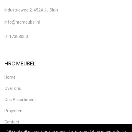
Industrieweg 2, 4524 JJ Sluis
info@hrcmeubel.nl
0117308000
HRC MEUBEL
Home
Over ons
Ons Assortiment
Projecten
Contact
We gebruiken cookies om ervoor te zorgen dat onze website zo