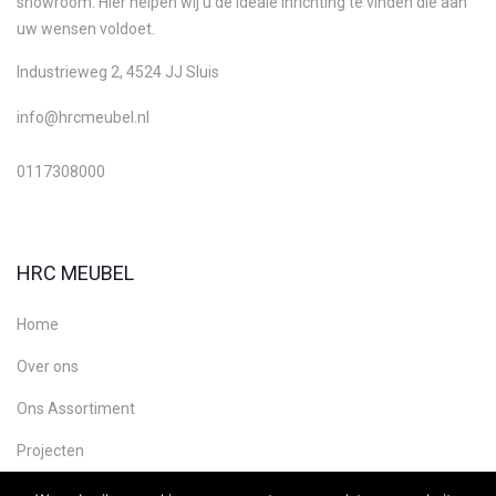
showroom. Hier helpen wij u de ideale inrichting te vinden die aan
uw wensen voldoet.
Industrieweg 2, 4524 JJ Sluis
info@hrcmeubel.nl
0117308000
HRC MEUBEL
Home
Over ons
Ons Assortiment
Projecten
Contact