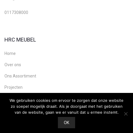
0117308000
HRC MEUBEL
Home
Over ons
Ons Assortiment
Projecten
Contact
We gebruiken cookies om ervoor te zorgen dat onze website
zo soepel mogelijk draait. Als je doorgaat met het gebruiken
van de website, gaan we er vanuit dat u ermee instemt.
OK
Copyright HRC Meubel, Webdesign:
Ultility