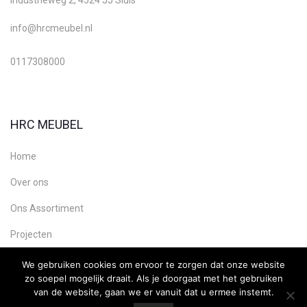
Industrieweg 2, 4524 JJ Sluis
info@hrcmeubel.nl
0117308000
HRC MEUBEL
Home
Over ons
Ons Assortiment
Projecten
Contact
We gebruiken cookies om ervoor te zorgen dat onze website
zo soepel mogelijk draait. Als je doorgaat met het gebruiken
van de website, gaan we er vanuit dat u ermee instemt.